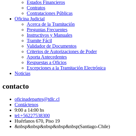
Estados Financieros
Contratos
Contrataciones Públicas
Oficina Judicial
Acerca de la Tramitación
Preguntas Frecuentes
Instructivos y Manuales
Tramite Fácil
Validador de Documentos
Criterios de Autorizaciones de Poder
Aporta Antecedentes
Respuestas a Oficios
Excepciones a la Tramitación Electrónica
Noticias
contacto
oficinadepartes@tdlc.cl
Contáctenos
9:00 a 14:00 hs
tel:+56227538300
Huérfanos 670, Piso 19
&nbsp&nbsp&nbsp&nbsp&nbsp(Santiago-Chile)