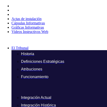
Ir
al
contenido
Actas de instalación
Cápsulas Informativas
Gráficas Informativas
Videos Instructivos Web
El Tribunal
Historia
Definiciones Estratégicas
Atribuciones
Funcionamiento
Integración Actual
Integración Histórica