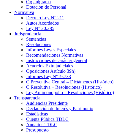
Organigrama
Dotación de Personal
Normativa
Decreto Ley N° 211
Autos Acordados
Ley N° 20.285
Jurisprudencia
Sentencias
Resoluciones
Informes Leyes Especiales
Recomendaciones Normativas
Instrucciones de carácter general
Acuerdos Extrajudiciales
Oposiciones Artículo 39h)
Informes Ley N°19.733
C.Preventiva Central – Dictámenes (Histórico)
C.Resolutiva – Resoluciones (Histórico)
Ley Antimonopolio – Resoluciones (Histórico)
Transparencia
Audiencias Presidente
Declaración de Interés y Patrimonio
Estadísticas
Cuenta Pública TDLC
Anuarios TDLC
Presupuesto