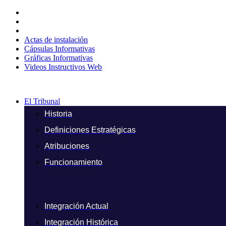
Ir
al
contenido
Actas de instalación
Cápsulas Informativas
Gráficas Informativas
Videos Instructivos Web
El Tribunal
Historia
Definiciones Estratégicas
Atribuciones
Funcionamiento
Integración Actual
Integración Histórica