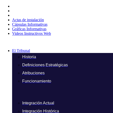
Ir
al
contenido
Actas de instalación
Cápsulas Informativas
Gráficas Informativas
Videos Instructivos Web
El Tribunal
Historia
Definiciones Estratégicas
Atribuciones
Funcionamiento
Integración Actual
Integración Histórica