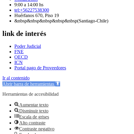
9:00 a 14:00 hs
tel:+56227538300
Huérfanos 670, Piso 19
&nbsp&nbsp&nbsp&nbsp&nbsp(Santiago-Chile)
link de interés
Poder Judicial
FNE
OECD
ICN
Portal pago de Proveedores
Ir al contenido
Abrir barra de herramientas
Herramientas de accesibilidad
Aumentar texto
Disminuir texto
Escala de grises
Alto contraste
Contraste negativo