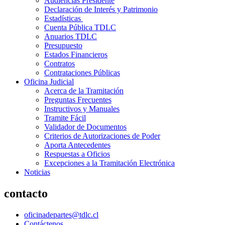
Audiencias Presidente
Declaración de Interés y Patrimonio
Estadísticas
Cuenta Pública TDLC
Anuarios TDLC
Presupuesto
Estados Financieros
Contratos
Contrataciones Públicas
Oficina Judicial
Acerca de la Tramitación
Preguntas Frecuentes
Instructivos y Manuales
Tramite Fácil
Validador de Documentos
Criterios de Autorizaciones de Poder
Aporta Antecedentes
Respuestas a Oficios
Excepciones a la Tramitación Electrónica
Noticias
contacto
oficinadepartes@tdlc.cl
Contáctenos