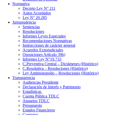
Normativa
Decreto Ley N° 211
Autos Acordados
Ley N° 20.285
Jurisprudencia
Sentencias
Resoluciones
Informes Leyes Especiales
Recomendaciones Normativas
Instrucciones de carácter general
Acuerdos Extrajudiciales
Oposiciones Artículo 39h)
Informes Ley N°19.733
C.Preventiva Central – Dictámenes (Histórico)
C.Resolutiva – Resoluciones (Histórico)
Ley Antimonopolio – Resoluciones (Histórico)
Transparencia
Audiencias Presidente
Declaración de Interés y Patrimonio
Estadísticas
Cuenta Pública TDLC
Anuarios TDLC
Presupuesto
Estados Financieros
Contratos