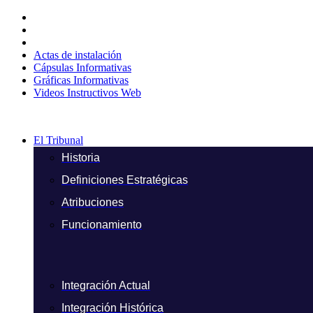
Ir
al
contenido
Actas de instalación
Cápsulas Informativas
Gráficas Informativas
Videos Instructivos Web
El Tribunal
Historia
Definiciones Estratégicas
Atribuciones
Funcionamiento
Integración Actual
Integración Histórica