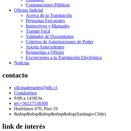
Contrataciones Públicas
Oficina Judicial
Acerca de la Tramitación
Preguntas Frecuentes
Instructivos y Manuales
Tramite Fácil
Validador de Documentos
Criterios de Autorizaciones de Poder
Aporta Antecedentes
Respuestas a Oficios
Excepciones a la Tramitación Electrónica
Noticias
contacto
oficinadepartes@tdlc.cl
Contáctenos
9:00 a 14:00 hs
tel:+56227538300
Huérfanos 670, Piso 19
&nbsp&nbsp&nbsp&nbsp&nbsp(Santiago-Chile)
link de interés