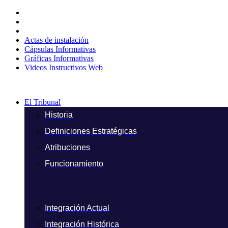
Ir
al
contenido
Actas de instalación
Cápsulas Informativas
Gráficas Informativas
Videos Instructivos Web
El Tribunal
Historia
Definiciones Estratégicas
Atribuciones
Funcionamiento
Integración Actual
Integración Histórica