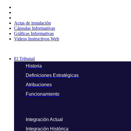
Ir
al
contenido
Actas de instalación
Cápsulas Informativas
Gráficas Informativas
Videos Instructivos Web
El Tribunal
Historia
Definiciones Estratégicas
Atribuciones
Funcionamiento
Integración Actual
Integración Histórica