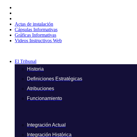
Ir
al
contenido
Actas de instalación
Cápsulas Informativas
Gráficas Informativas
Videos Instructivos Web
El Tribunal
Historia
Definiciones Estratégicas
Atribuciones
Funcionamiento
Integración Actual
Integración Histórica