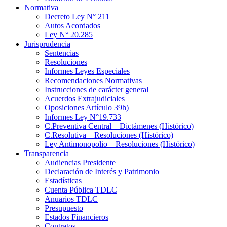
Normativa
Decreto Ley N° 211
Autos Acordados
Ley N° 20.285
Jurisprudencia
Sentencias
Resoluciones
Informes Leyes Especiales
Recomendaciones Normativas
Instrucciones de carácter general
Acuerdos Extrajudiciales
Oposiciones Artículo 39h)
Informes Ley N°19.733
C.Preventiva Central – Dictámenes (Histórico)
C.Resolutiva – Resoluciones (Histórico)
Ley Antimonopolio – Resoluciones (Histórico)
Transparencia
Audiencias Presidente
Declaración de Interés y Patrimonio
Estadísticas
Cuenta Pública TDLC
Anuarios TDLC
Presupuesto
Estados Financieros
Contratos