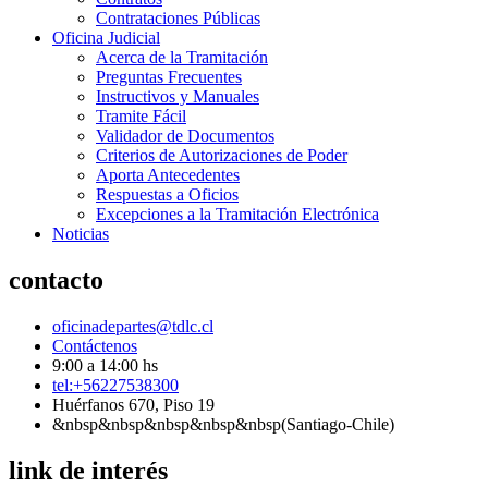
Contrataciones Públicas
Oficina Judicial
Acerca de la Tramitación
Preguntas Frecuentes
Instructivos y Manuales
Tramite Fácil
Validador de Documentos
Criterios de Autorizaciones de Poder
Aporta Antecedentes
Respuestas a Oficios
Excepciones a la Tramitación Electrónica
Noticias
contacto
oficinadepartes@tdlc.cl
Contáctenos
9:00 a 14:00 hs
tel:+56227538300
Huérfanos 670, Piso 19
&nbsp&nbsp&nbsp&nbsp&nbsp(Santiago-Chile)
link de interés