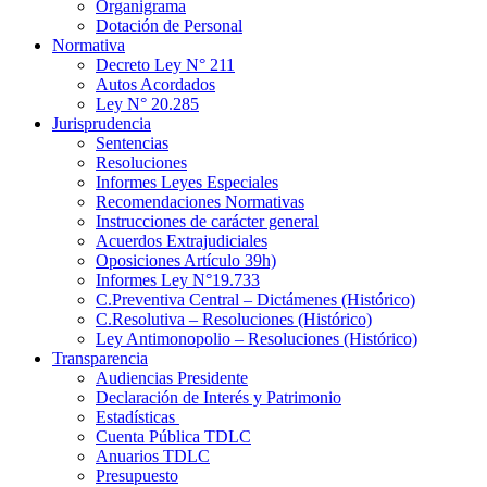
Organigrama
Dotación de Personal
Normativa
Decreto Ley N° 211
Autos Acordados
Ley N° 20.285
Jurisprudencia
Sentencias
Resoluciones
Informes Leyes Especiales
Recomendaciones Normativas
Instrucciones de carácter general
Acuerdos Extrajudiciales
Oposiciones Artículo 39h)
Informes Ley N°19.733
C.Preventiva Central – Dictámenes (Histórico)
C.Resolutiva – Resoluciones (Histórico)
Ley Antimonopolio – Resoluciones (Histórico)
Transparencia
Audiencias Presidente
Declaración de Interés y Patrimonio
Estadísticas
Cuenta Pública TDLC
Anuarios TDLC
Presupuesto