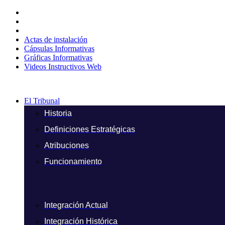
Ir
al
contenido
Actas de instalación
Cápsulas Informativas
Gráficas Informativas
Videos Instructivos Web
El Tribunal
Historia
Definiciones Estratégicas
Atribuciones
Funcionamiento
Integración Actual
Integración Histórica