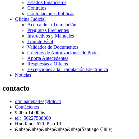
Estados Financieros
Contratos
Contrataciones Públicas
Oficina Judicial
Acerca de la Tramitación
Preguntas Frecuentes
Instructivos y Manuales
Tramite Fácil
Validador de Documentos
Criterios de Autorizaciones de Poder
Aporta Antecedentes
Respuestas a Oficios
Excepciones a la Tramitación Electrónica
Noticias
contacto
oficinadepartes@tdlc.cl
Contáctenos
9:00 a 14:00 hs
tel:+56227538300
Huérfanos 670, Piso 19
&nbsp&nbsp&nbsp&nbsp&nbsp(Santiago-Chile)