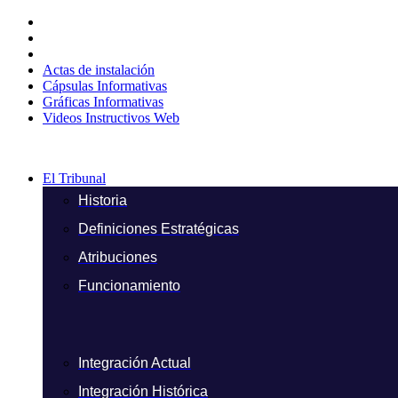
Ir
al
contenido
Actas de instalación
Cápsulas Informativas
Gráficas Informativas
Videos Instructivos Web
El Tribunal
Historia
Definiciones Estratégicas
Atribuciones
Funcionamiento
Integración Actual
Integración Histórica