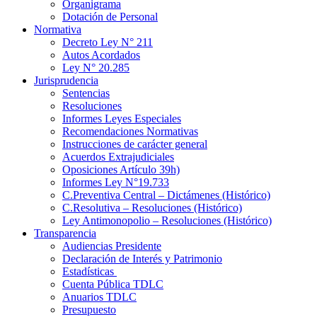
Organigrama
Dotación de Personal
Normativa
Decreto Ley N° 211
Autos Acordados
Ley N° 20.285
Jurisprudencia
Sentencias
Resoluciones
Informes Leyes Especiales
Recomendaciones Normativas
Instrucciones de carácter general
Acuerdos Extrajudiciales
Oposiciones Artículo 39h)
Informes Ley N°19.733
C.Preventiva Central – Dictámenes (Histórico)
C.Resolutiva – Resoluciones (Histórico)
Ley Antimonopolio – Resoluciones (Histórico)
Transparencia
Audiencias Presidente
Declaración de Interés y Patrimonio
Estadísticas
Cuenta Pública TDLC
Anuarios TDLC
Presupuesto