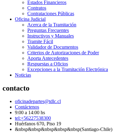
Estados Financieros
Contratos
Contrataciones Públicas
Oficina Judicial
Acerca de la Tramitación
Preguntas Frecuentes
Instructivos y Manuales
Tramite Fácil
Validador de Documentos
Criterios de Autorizaciones de Poder
Aporta Antecedentes
Respuestas a Oficios
Excepciones a la Tramitación Electrónica
Noticias
contacto
oficinadepartes@tdlc.cl
Contáctenos
9:00 a 14:00 hs
tel:+56227538300
Huérfanos 670, Piso 19
&nbsp&nbsp&nbsp&nbsp&nbsp(Santiago-Chile)