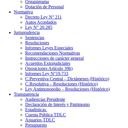
Organigrama
Dotación de Personal
Normativa
Decreto Ley N° 211
Autos Acordados
Ley N° 20.285
Jurisprudencia
Sentencias
Resoluciones
Informes Leyes Especiales
Recomendaciones Normativas
Instrucciones de carácter general
Acuerdos Extrajudiciales
Oposiciones Artículo 39h)
Informes Ley N°19.733
C.Preventiva Central – Dictámenes (Histórico)
C.Resolutiva – Resoluciones (Histórico)
Ley Antimonopolio – Resoluciones (Histórico)
Transparencia
Audiencias Presidente
Declaración de Interés y Patrimonio
Estadísticas
Cuenta Pública TDLC
Anuarios TDLC
Presupuesto