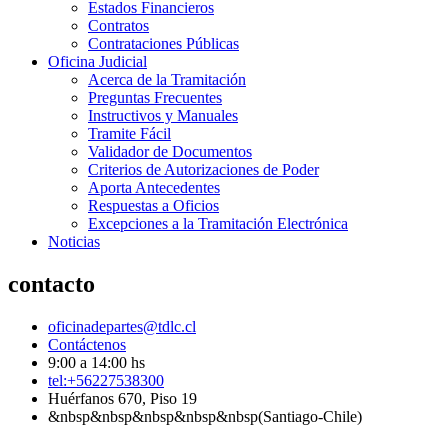
Estados Financieros
Contratos
Contrataciones Públicas
Oficina Judicial
Acerca de la Tramitación
Preguntas Frecuentes
Instructivos y Manuales
Tramite Fácil
Validador de Documentos
Criterios de Autorizaciones de Poder
Aporta Antecedentes
Respuestas a Oficios
Excepciones a la Tramitación Electrónica
Noticias
contacto
oficinadepartes@tdlc.cl
Contáctenos
9:00 a 14:00 hs
tel:+56227538300
Huérfanos 670, Piso 19
&nbsp&nbsp&nbsp&nbsp&nbsp(Santiago-Chile)