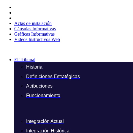
Ir
al
contenido
Actas de instalación
Cápsulas Informativas
Gráficas Informativas
Videos Instructivos Web
El Tribunal
Historia
Definiciones Estratégicas
Atribuciones
Funcionamiento
Integración Actual
Integración Histórica