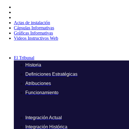
Ir
al
contenido
Actas de instalación
Cápsulas Informativas
Gráficas Informativas
Videos Instructivos Web
El Tribunal
Historia
Definiciones Estratégicas
Atribuciones
Funcionamiento
Integración Actual
Integración Histórica