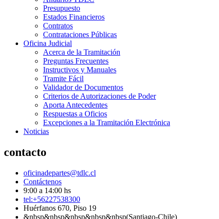
Presupuesto
Estados Financieros
Contratos
Contrataciones Públicas
Oficina Judicial
Acerca de la Tramitación
Preguntas Frecuentes
Instructivos y Manuales
Tramite Fácil
Validador de Documentos
Criterios de Autorizaciones de Poder
Aporta Antecedentes
Respuestas a Oficios
Excepciones a la Tramitación Electrónica
Noticias
contacto
oficinadepartes@tdlc.cl
Contáctenos
9:00 a 14:00 hs
tel:+56227538300
Huérfanos 670, Piso 19
&nbsp&nbsp&nbsp&nbsp&nbsp(Santiago-Chile)