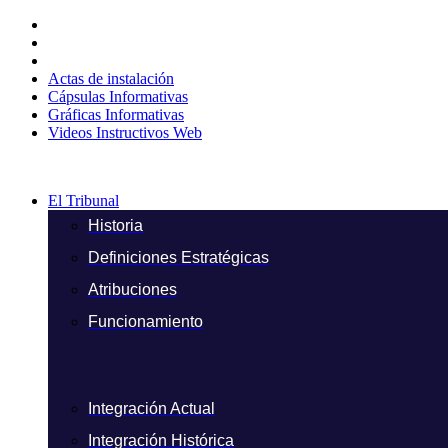
Ir
al
contenido
Actas de instalación
Cápsulas Informativas
Gráficas Informativas
Videos Instructivos Web
El Tribunal
Historia
Definiciones Estratégicas
Atribuciones
Funcionamiento
Integración Actual
Integración Histórica