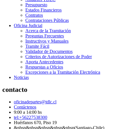
Presupuesto
Estados Financieros
Contratos
Contrataciones Públicas
Oficina Judicial
Acerca de la Tramitación
Preguntas Frecuentes
Instructivos y Manuales
Tramite Fácil
Validador de Documentos
Criterios de Autorizaciones de Poder
Aporta Antecedentes
Respuestas a Oficios
Excepciones a la Tramitación Electrónica
Noticias
contacto
oficinadepartes@tdlc.cl
Contáctenos
9:00 a 14:00 hs
tel:+56227538300
Huérfanos 670, Piso 19
&nbsp&nbsp&nbsp&nbsp&nbsp(Santiago-Chile)