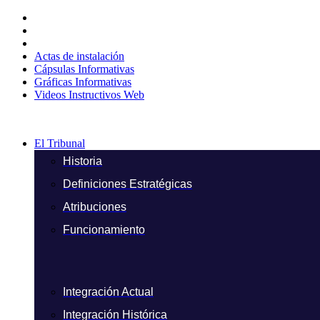
Ir
al
contenido
Actas de instalación
Cápsulas Informativas
Gráficas Informativas
Videos Instructivos Web
El Tribunal
Historia
Definiciones Estratégicas
Atribuciones
Funcionamiento
Integración Actual
Integración Histórica