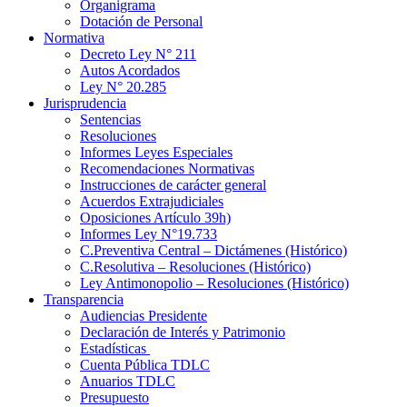
Organigrama
Dotación de Personal
Normativa
Decreto Ley N° 211
Autos Acordados
Ley N° 20.285
Jurisprudencia
Sentencias
Resoluciones
Informes Leyes Especiales
Recomendaciones Normativas
Instrucciones de carácter general
Acuerdos Extrajudiciales
Oposiciones Artículo 39h)
Informes Ley N°19.733
C.Preventiva Central – Dictámenes (Histórico)
C.Resolutiva – Resoluciones (Histórico)
Ley Antimonopolio – Resoluciones (Histórico)
Transparencia
Audiencias Presidente
Declaración de Interés y Patrimonio
Estadísticas
Cuenta Pública TDLC
Anuarios TDLC
Presupuesto