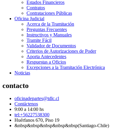
Estados Financieros
Contratos
Contrataciones Públicas
Oficina Judicial
Acerca de la Tramitación
Preguntas Frecuentes
Instructivos y Manuales
Tramite Fácil
Validador de Documentos
Criterios de Autorizaciones de Poder
Aporta Antecedentes
Respuestas a Oficios
Excepciones a la Tramitación Electrónica
Noticias
contacto
oficinadepartes@tdlc.cl
Contáctenos
9:00 a 14:00 hs
tel:+56227538300
Huérfanos 670, Piso 19
&nbsp&nbsp&nbsp&nbsp&nbsp(Santiago-Chile)