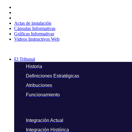
Ir
al
contenido
Actas de instalación
Cápsulas Informativas
Gráficas Informativas
Videos Instructivos Web
El Tribunal
Historia
Definiciones Estratégicas
Atribuciones
Funcionamiento
Integración Actual
Integración Histórica