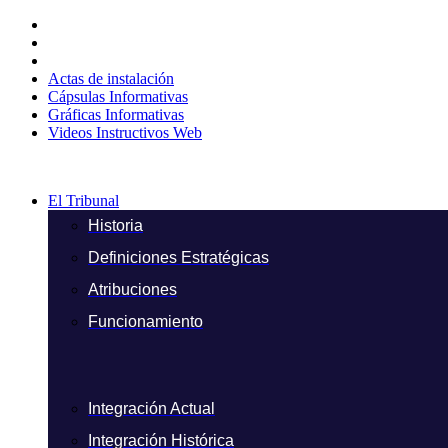
Ir
al
contenido
Actas de instalación
Cápsulas Informativas
Gráficas Informativas
Videos Instructivos Web
El Tribunal
Historia
Definiciones Estratégicas
Atribuciones
Funcionamiento
Integración Actual
Integración Histórica