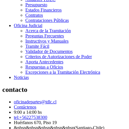
Presupuesto
Estados Financieros
Contratos
Contrataciones Públicas
Oficina Judicial
Acerca de la Tramitación
Preguntas Frecuentes
Instructivos y Manuales
Tramite Fácil
Validador de Documentos
Criterios de Autorizaciones de Poder
Aporta Antecedentes
Respuestas a Oficios
Excepciones a la Tramitación Electrónica
Noticias
contacto
oficinadepartes@tdlc.cl
Contáctenos
9:00 a 14:00 hs
tel:+56227538300
Huérfanos 670, Piso 19
&nbsp&nbsp&nbsp&nbsp&nbsp(Santiago-Chile)