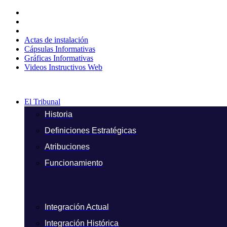
Ir
al
contenido
Actas de instalación
Cápsulas Informativas
Gráficas Informativas
Videos Instructivos Web
El Tribunal
Historia
Definiciones Estratégicas
Atribuciones
Funcionamiento
Integración Actual
Integración Histórica