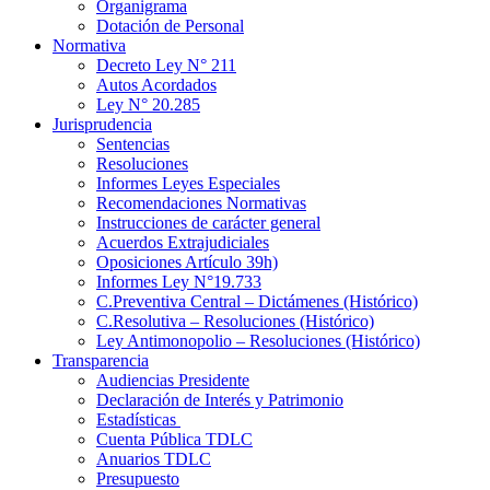
Organigrama
Dotación de Personal
Normativa
Decreto Ley N° 211
Autos Acordados
Ley N° 20.285
Jurisprudencia
Sentencias
Resoluciones
Informes Leyes Especiales
Recomendaciones Normativas
Instrucciones de carácter general
Acuerdos Extrajudiciales
Oposiciones Artículo 39h)
Informes Ley N°19.733
C.Preventiva Central – Dictámenes (Histórico)
C.Resolutiva – Resoluciones (Histórico)
Ley Antimonopolio – Resoluciones (Histórico)
Transparencia
Audiencias Presidente
Declaración de Interés y Patrimonio
Estadísticas
Cuenta Pública TDLC
Anuarios TDLC
Presupuesto