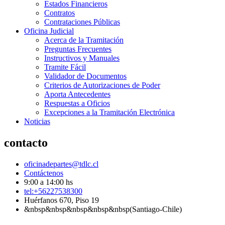
Estados Financieros
Contratos
Contrataciones Públicas
Oficina Judicial
Acerca de la Tramitación
Preguntas Frecuentes
Instructivos y Manuales
Tramite Fácil
Validador de Documentos
Criterios de Autorizaciones de Poder
Aporta Antecedentes
Respuestas a Oficios
Excepciones a la Tramitación Electrónica
Noticias
contacto
oficinadepartes@tdlc.cl
Contáctenos
9:00 a 14:00 hs
tel:+56227538300
Huérfanos 670, Piso 19
&nbsp&nbsp&nbsp&nbsp&nbsp(Santiago-Chile)