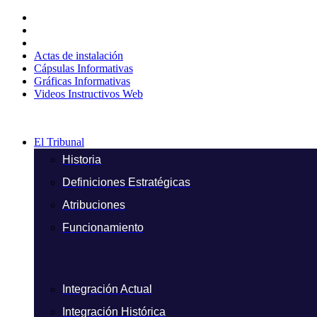
Ir
al
contenido
Actas de instalación
Cápsulas Informativas
Gráficas Informativas
Videos Instructivos Web
El Tribunal
Historia
Definiciones Estratégicas
Atribuciones
Funcionamiento
Integración Actual
Integración Histórica