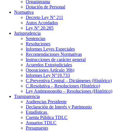
Organigrama
Dotación de Personal
Normativa
Decreto Ley N° 211
Autos Acordados
Ley N° 20.285
Jurisprudencia
Sentencias
Resoluciones
Informes Leyes Especiales
Recomendaciones Normativas
Instrucciones de carácter general
Acuerdos Extrajudiciales
Oposiciones Artículo 39h)
Informes Ley N°19.733
C.Preventiva Central – Dictámenes (Histórico)
C.Resolutiva – Resoluciones (Histórico)
Ley Antimonopolio – Resoluciones (Histórico)
Transparencia
Audiencias Presidente
Declaración de Interés y Patrimonio
Estadísticas
Cuenta Pública TDLC
Anuarios TDLC
Presupuesto