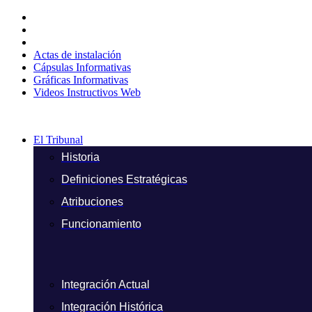
Ir
al
contenido
Actas de instalación
Cápsulas Informativas
Gráficas Informativas
Videos Instructivos Web
El Tribunal
Historia
Definiciones Estratégicas
Atribuciones
Funcionamiento
Integración Actual
Integración Histórica