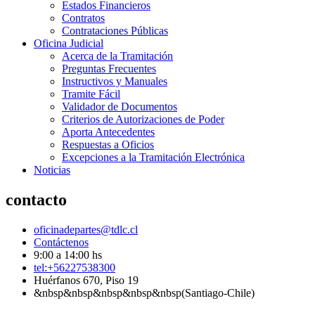
Estados Financieros
Contratos
Contrataciones Públicas
Oficina Judicial
Acerca de la Tramitación
Preguntas Frecuentes
Instructivos y Manuales
Tramite Fácil
Validador de Documentos
Criterios de Autorizaciones de Poder
Aporta Antecedentes
Respuestas a Oficios
Excepciones a la Tramitación Electrónica
Noticias
contacto
oficinadepartes@tdlc.cl
Contáctenos
9:00 a 14:00 hs
tel:+56227538300
Huérfanos 670, Piso 19
&nbsp&nbsp&nbsp&nbsp&nbsp(Santiago-Chile)