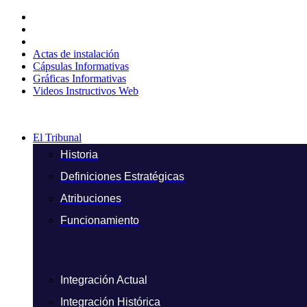
Ir
al
contenido
Actas de instalación
Cápsulas Informativas
Gráficas Informativas
Videos Instructivos Web
El Tribunal
Historia
Definiciones Estratégicas
Atribuciones
Funcionamiento
Integración Actual
Integración Histórica