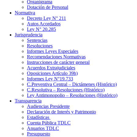
Organigrama
Dotación de Personal
Normativa
Decreto Ley N° 211
Autos Acordados
Ley N° 20.285
Jurisprudencia
Sentencias
Resoluciones
Informes Leyes Especiales
Recomendaciones Normativas
Instrucciones de carácter general
Acuerdos Extrajudiciales
Oposiciones Artículo 39h)
Informes Ley N°19.733
C.Preventiva Central – Dictámenes (Histórico)
C.Resolutiva – Resoluciones (Histórico)
Ley Antimonopolio – Resoluciones (Histórico)
Transparencia
Audiencias Presidente
Declaración de Interés y Patrimonio
Estadísticas
Cuenta Pública TDLC
Anuarios TDLC
Presupuesto