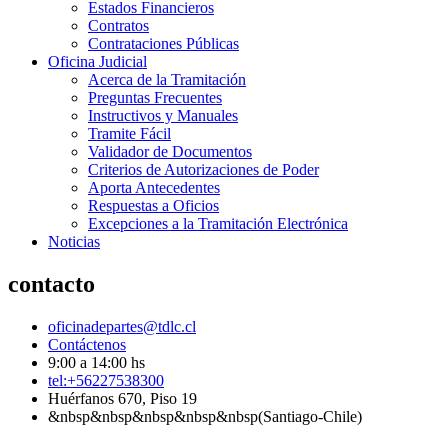
Estados Financieros
Contratos
Contrataciones Públicas
Oficina Judicial
Acerca de la Tramitación
Preguntas Frecuentes
Instructivos y Manuales
Tramite Fácil
Validador de Documentos
Criterios de Autorizaciones de Poder
Aporta Antecedentes
Respuestas a Oficios
Excepciones a la Tramitación Electrónica
Noticias
contacto
oficinadepartes@tdlc.cl
Contáctenos
9:00 a 14:00 hs
tel:+56227538300
Huérfanos 670, Piso 19
&nbsp&nbsp&nbsp&nbsp&nbsp(Santiago-Chile)