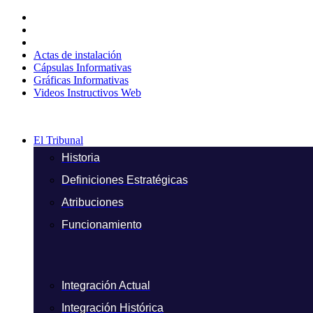
Ir
al
contenido
Actas de instalación
Cápsulas Informativas
Gráficas Informativas
Videos Instructivos Web
El Tribunal
Historia
Definiciones Estratégicas
Atribuciones
Funcionamiento
Integración Actual
Integración Histórica