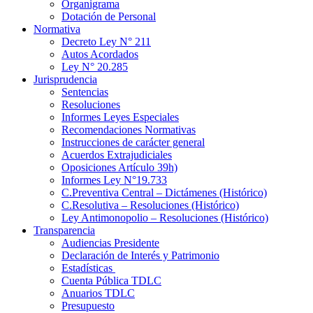
Organigrama
Dotación de Personal
Normativa
Decreto Ley N° 211
Autos Acordados
Ley N° 20.285
Jurisprudencia
Sentencias
Resoluciones
Informes Leyes Especiales
Recomendaciones Normativas
Instrucciones de carácter general
Acuerdos Extrajudiciales
Oposiciones Artículo 39h)
Informes Ley N°19.733
C.Preventiva Central – Dictámenes (Histórico)
C.Resolutiva – Resoluciones (Histórico)
Ley Antimonopolio – Resoluciones (Histórico)
Transparencia
Audiencias Presidente
Declaración de Interés y Patrimonio
Estadísticas
Cuenta Pública TDLC
Anuarios TDLC
Presupuesto