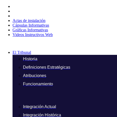
Ir
al
contenido
Actas de instalación
Cápsulas Informativas
Gráficas Informativas
Videos Instructivos Web
El Tribunal
Historia
Definiciones Estratégicas
Atribuciones
Funcionamiento
Integración Actual
Integración Histórica