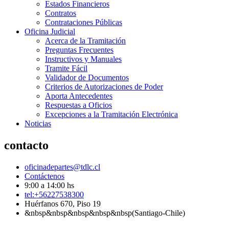
Estados Financieros
Contratos
Contrataciones Públicas
Oficina Judicial
Acerca de la Tramitación
Preguntas Frecuentes
Instructivos y Manuales
Tramite Fácil
Validador de Documentos
Criterios de Autorizaciones de Poder
Aporta Antecedentes
Respuestas a Oficios
Excepciones a la Tramitación Electrónica
Noticias
contacto
oficinadepartes@tdlc.cl
Contáctenos
9:00 a 14:00 hs
tel:+56227538300
Huérfanos 670, Piso 19
&nbsp&nbsp&nbsp&nbsp&nbsp(Santiago-Chile)