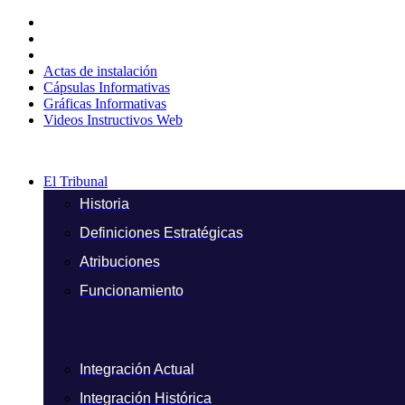
Ir
al
contenido
Actas de instalación
Cápsulas Informativas
Gráficas Informativas
Videos Instructivos Web
El Tribunal
Historia
Definiciones Estratégicas
Atribuciones
Funcionamiento
Integración Actual
Integración Histórica