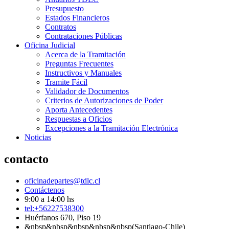
Presupuesto
Estados Financieros
Contratos
Contrataciones Públicas
Oficina Judicial
Acerca de la Tramitación
Preguntas Frecuentes
Instructivos y Manuales
Tramite Fácil
Validador de Documentos
Criterios de Autorizaciones de Poder
Aporta Antecedentes
Respuestas a Oficios
Excepciones a la Tramitación Electrónica
Noticias
contacto
oficinadepartes@tdlc.cl
Contáctenos
9:00 a 14:00 hs
tel:+56227538300
Huérfanos 670, Piso 19
&nbsp&nbsp&nbsp&nbsp&nbsp(Santiago-Chile)