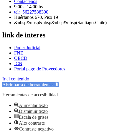
Contáctenos
9:00 a 14:00 hs
tel:+56227538300
Huérfanos 670, Piso 19
&nbsp&nbsp&nbsp&nbsp&nbsp(Santiago-Chile)
link de interés
Poder Judicial
FNE
OECD
ICN
Portal pago de Proveedores
Ir al contenido
Abrir barra de herramientas
Herramientas de accesibilidad
Aumentar texto
Disminuir texto
Escala de grises
Alto contraste
Contraste negativo