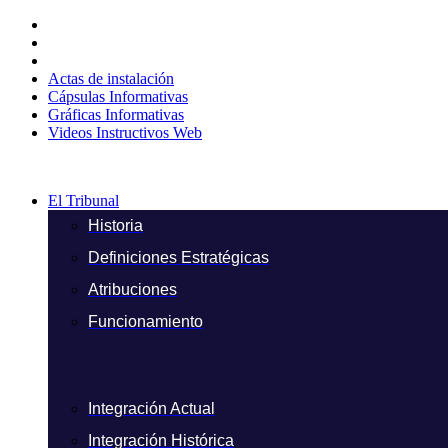
Ir
al
contenido
Actas de instalación
Cápsulas Informativas
Gráficas Informativas
Videos Instructivos Web
El Tribunal
Historia
Definiciones Estratégicas
Atribuciones
Funcionamiento
Integración Actual
Integración Histórica