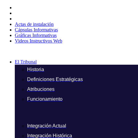
Ir
al
contenido
Actas de instalación
Cápsulas Informativas
Gráficas Informativas
Videos Instructivos Web
El Tribunal
Historia
Definiciones Estratégicas
Atribuciones
Funcionamiento
Integración Actual
Integración Histórica