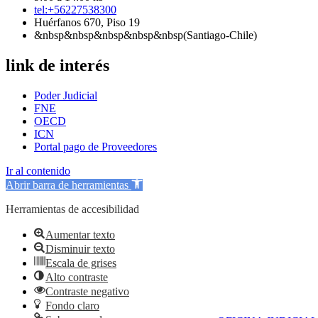
tel:+56227538300
Huérfanos 670, Piso 19
&nbsp&nbsp&nbsp&nbsp&nbsp(Santiago-Chile)
link de interés
Poder Judicial
FNE
OECD
ICN
Portal pago de Proveedores
Ir al contenido
Abrir barra de herramientas
Herramientas de accesibilidad
Aumentar texto
Disminuir texto
Escala de grises
Alto contraste
Contraste negativo
Fondo claro