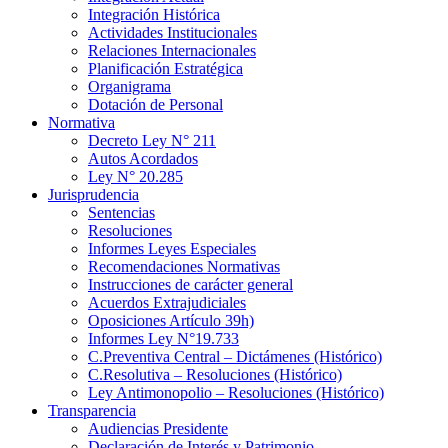
Integración Histórica
Actividades Institucionales
Relaciones Internacionales
Planificación Estratégica
Organigrama
Dotación de Personal
Normativa
Decreto Ley N° 211
Autos Acordados
Ley N° 20.285
Jurisprudencia
Sentencias
Resoluciones
Informes Leyes Especiales
Recomendaciones Normativas
Instrucciones de carácter general
Acuerdos Extrajudiciales
Oposiciones Artículo 39h)
Informes Ley N°19.733
C.Preventiva Central – Dictámenes (Histórico)
C.Resolutiva – Resoluciones (Histórico)
Ley Antimonopolio – Resoluciones (Histórico)
Transparencia
Audiencias Presidente
Declaración de Interés y Patrimonio