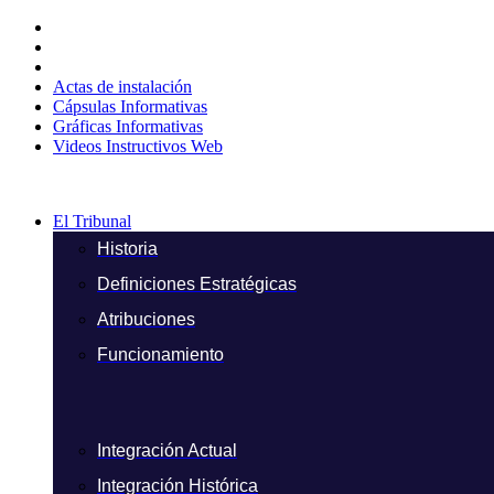
Ir
al
contenido
Actas de instalación
Cápsulas Informativas
Gráficas Informativas
Videos Instructivos Web
El Tribunal
Historia
Definiciones Estratégicas
Atribuciones
Funcionamiento
Integración Actual
Integración Histórica