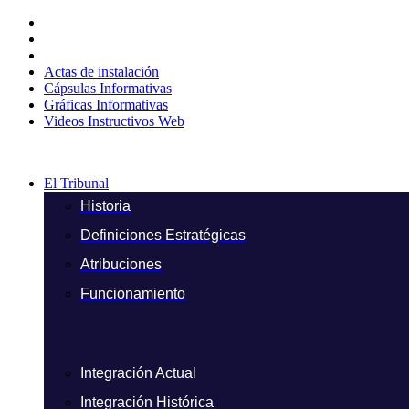
Ir
al
contenido
Actas de instalación
Cápsulas Informativas
Gráficas Informativas
Videos Instructivos Web
El Tribunal
Historia
Definiciones Estratégicas
Atribuciones
Funcionamiento
Integración Actual
Integración Histórica