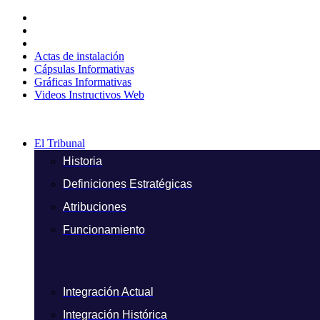
Ir
al
contenido
Actas de instalación
Cápsulas Informativas
Gráficas Informativas
Videos Instructivos Web
El Tribunal
Historia
Definiciones Estratégicas
Atribuciones
Funcionamiento
Integración Actual
Integración Histórica