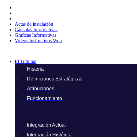
Ir
al
contenido
Actas de instalación
Cápsulas Informativas
Gráficas Informativas
Videos Instructivos Web
El Tribunal
Historia
Definiciones Estratégicas
Atribuciones
Funcionamiento
Integración Actual
Integración Histórica