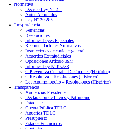
Normativa
Decreto Ley N° 211
Autos Acordados
Ley N° 20.285
Jurisprudencia
Sentencias
Resoluciones
Informes Leyes Especiales
Recomendaciones Normativas
Instrucciones de carácter general
Acuerdos Extrajudiciales
Oposiciones Artículo 39h)
Informes Ley N°19.733
C.Preventiva Central – Dictámenes (Histórico)
C.Resolutiva – Resoluciones (Histórico)
Ley Antimonopolio – Resoluciones (Histórico)
Transparencia
Audiencias Presidente
Declaración de Interés y Patrimonio
Estadísticas
Cuenta Pública TDLC
Anuarios TDLC
Presupuesto
Estados Financieros
Contratos