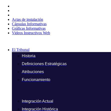
Ir
al
contenido
Actas de instalación
Cápsulas Informativas
Gráficas Informativas
Videos Instructivos Web
El Tribunal
Historia
Definiciones Estratégicas
Atribuciones
Funcionamiento
Integración Actual
Integración Histórica