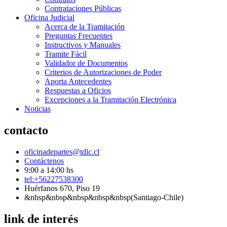
Contrataciones Públicas
Oficina Judicial
Acerca de la Tramitación
Preguntas Frecuentes
Instructivos y Manuales
Tramite Fácil
Validador de Documentos
Criterios de Autorizaciones de Poder
Aporta Antecedentes
Respuestas a Oficios
Excepciones a la Tramitación Electrónica
Noticias
contacto
oficinadepartes@tdlc.cl
Contáctenos
9:00 a 14:00 hs
tel:+56227538300
Huérfanos 670, Piso 19
&nbsp&nbsp&nbsp&nbsp&nbsp(Santiago-Chile)
link de interés