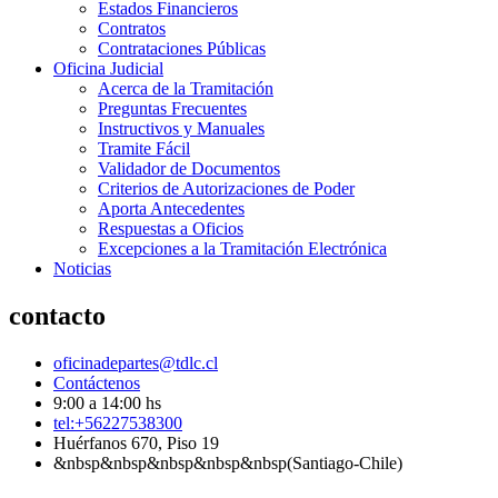
Estados Financieros
Contratos
Contrataciones Públicas
Oficina Judicial
Acerca de la Tramitación
Preguntas Frecuentes
Instructivos y Manuales
Tramite Fácil
Validador de Documentos
Criterios de Autorizaciones de Poder
Aporta Antecedentes
Respuestas a Oficios
Excepciones a la Tramitación Electrónica
Noticias
contacto
oficinadepartes@tdlc.cl
Contáctenos
9:00 a 14:00 hs
tel:+56227538300
Huérfanos 670, Piso 19
&nbsp&nbsp&nbsp&nbsp&nbsp(Santiago-Chile)