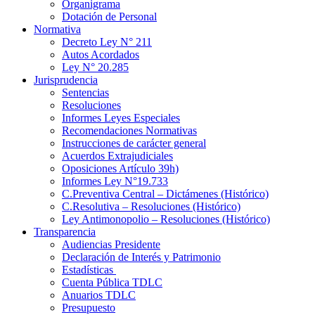
Organigrama
Dotación de Personal
Normativa
Decreto Ley N° 211
Autos Acordados
Ley N° 20.285
Jurisprudencia
Sentencias
Resoluciones
Informes Leyes Especiales
Recomendaciones Normativas
Instrucciones de carácter general
Acuerdos Extrajudiciales
Oposiciones Artículo 39h)
Informes Ley N°19.733
C.Preventiva Central – Dictámenes (Histórico)
C.Resolutiva – Resoluciones (Histórico)
Ley Antimonopolio – Resoluciones (Histórico)
Transparencia
Audiencias Presidente
Declaración de Interés y Patrimonio
Estadísticas
Cuenta Pública TDLC
Anuarios TDLC
Presupuesto