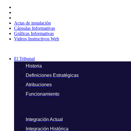
Ir
al
contenido
Actas de instalación
Cápsulas Informativas
Gráficas Informativas
Videos Instructivos Web
El Tribunal
Historia
Definiciones Estratégicas
Atribuciones
Funcionamiento
Integración Actual
Integración Histórica