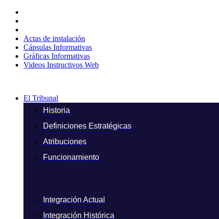
Ir
al
contenido
Actas de instalación
Cápsulas Informativas
Gráficas Informativas
Videos Instructivos Web
El Tribunal
Historia
Definiciones Estratégicas
Atribuciones
Funcionamiento
Integración Actual
Integración Histórica