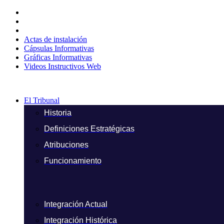
Ir
al
contenido
Actas de instalación
Cápsulas Informativas
Gráficas Informativas
Videos Instructivos Web
El Tribunal
Historia
Definiciones Estratégicas
Atribuciones
Funcionamiento
Integración Actual
Integración Histórica