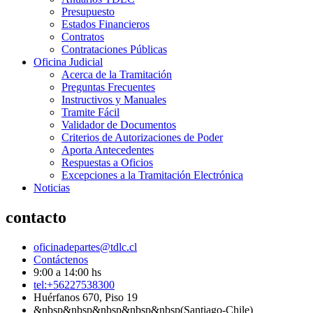
Presupuesto
Estados Financieros
Contratos
Contrataciones Públicas
Oficina Judicial
Acerca de la Tramitación
Preguntas Frecuentes
Instructivos y Manuales
Tramite Fácil
Validador de Documentos
Criterios de Autorizaciones de Poder
Aporta Antecedentes
Respuestas a Oficios
Excepciones a la Tramitación Electrónica
Noticias
contacto
oficinadepartes@tdlc.cl
Contáctenos
9:00 a 14:00 hs
tel:+56227538300
Huérfanos 670, Piso 19
&nbsp&nbsp&nbsp&nbsp&nbsp(Santiago-Chile)