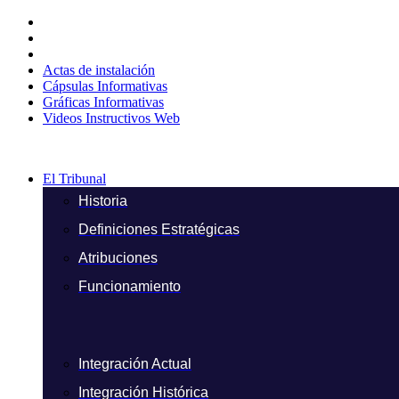
Ir
al
contenido
Actas de instalación
Cápsulas Informativas
Gráficas Informativas
Videos Instructivos Web
El Tribunal
Historia
Definiciones Estratégicas
Atribuciones
Funcionamiento
Integración Actual
Integración Histórica