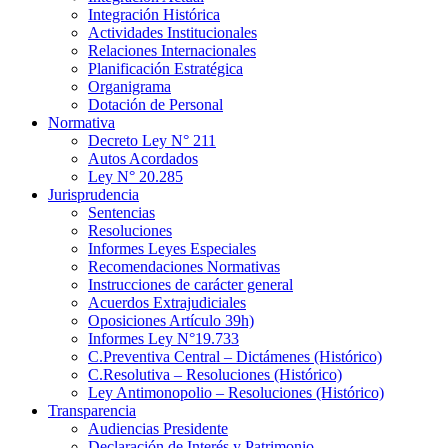
Integración Histórica
Actividades Institucionales
Relaciones Internacionales
Planificación Estratégica
Organigrama
Dotación de Personal
Normativa
Decreto Ley N° 211
Autos Acordados
Ley N° 20.285
Jurisprudencia
Sentencias
Resoluciones
Informes Leyes Especiales
Recomendaciones Normativas
Instrucciones de carácter general
Acuerdos Extrajudiciales
Oposiciones Artículo 39h)
Informes Ley N°19.733
C.Preventiva Central – Dictámenes (Histórico)
C.Resolutiva – Resoluciones (Histórico)
Ley Antimonopolio – Resoluciones (Histórico)
Transparencia
Audiencias Presidente
Declaración de Interés y Patrimonio