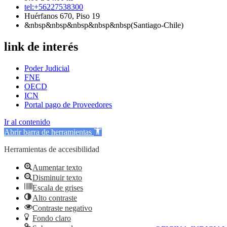
tel:+56227538300
Huérfanos 670, Piso 19
&nbsp&nbsp&nbsp&nbsp&nbsp(Santiago-Chile)
link de interés
Poder Judicial
FNE
OECD
ICN
Portal pago de Proveedores
Ir al contenido
Abrir barra de herramientas
Herramientas de accesibilidad
Aumentar texto
Disminuir texto
Escala de grises
Alto contraste
Contraste negativo
Fondo claro