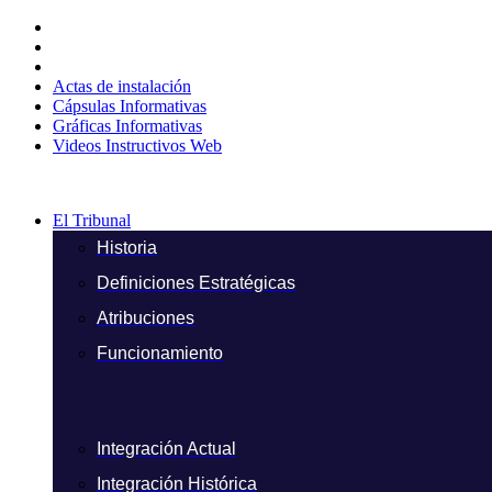
Ir
al
contenido
Actas de instalación
Cápsulas Informativas
Gráficas Informativas
Videos Instructivos Web
El Tribunal
Historia
Definiciones Estratégicas
Atribuciones
Funcionamiento
Integración Actual
Integración Histórica