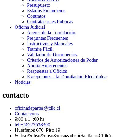
Presupuesto
Estados Financieros
Contratos
Contrataciones Públicas
Oficina Judicial
Acerca de la Tramitación
Preguntas Frecuentes
Instructivos y Manuales
Tramite Fácil
Validador de Documentos
Criterios de Autorizaciones de Poder
Aporta Antecedentes
Respuestas a Oficios
Excepciones a la Tramitación Electrónica
Noticias
contacto
oficinadepartes@tdlc.cl
Contáctenos
9:00 a 14:00 hs
tel:+56227538300
Huérfanos 670, Piso 19
&nbsp&nbsp&nbsp&nbsp&nbsp(Santiago-Chile)