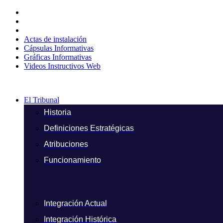
Ir
al
contenido
Actas de instalación
Cápsulas Informativas
Gráficas Informativas
Videos Instructivos Web
El Tribunal
Historia
Definiciones Estratégicas
Atribuciones
Funcionamiento
Integración Actual
Integración Histórica