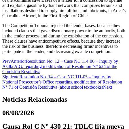
of the Administrative Bases of a tender for a concession to operate
and exploit a gasoline hydrant network that comprises terrains and
installations destined to supply aircraft fuel and lubricants, in Arica’s
Chacalluta Airport, in the First Region of Chile.
The Competition Tribunal rejected the tender bases, because they
included clauses that gave discretionary power to the authority, both
in the tender process and during the exploitation of the concession.
These clauses have anticompetitive effects, because they increase
the risk of the business, therefore decreasing firms’ incentives to
participate in the tender, and decreasing ex ante competition.
Prev
Anterior
Resolution No. 12 – Case NC 114-06 – Inquiry by
Asilfa A.G. regarding modification of Resolution N° 634 of the
Comisión Resolutiva
Siguiente
Resolution No. 14 – Case NC 111-05 – Inquiry by
National Prosecutor’s Office regarding modification of Resolution
N° 71 of Comisión Resolutiva (about school textbooks)
Next
Noticias Relacionadas
06/08/2026
Causa Rol C N° 430-21: TDLC fija nueva