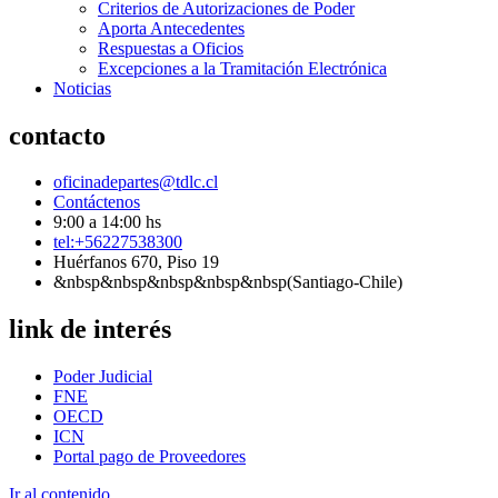
Criterios de Autorizaciones de Poder
Aporta Antecedentes
Respuestas a Oficios
Excepciones a la Tramitación Electrónica
Noticias
contacto
oficinadepartes@tdlc.cl
Contáctenos
9:00 a 14:00 hs
tel:+56227538300
Huérfanos 670, Piso 19
&nbsp&nbsp&nbsp&nbsp&nbsp(Santiago-Chile)
link de interés
Poder Judicial
FNE
OECD
ICN
Portal pago de Proveedores
Ir al contenido