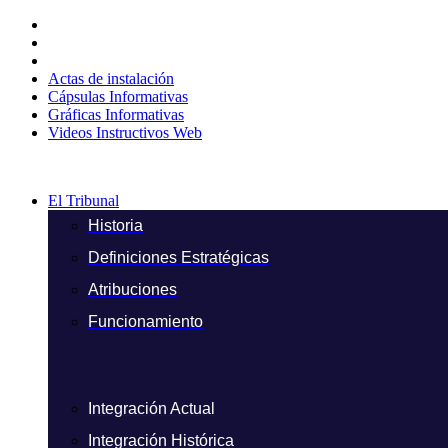
Ir
al
contenido
Actas de instalación
Cápsulas Informativas
Gráficas Informativas
Videos Instructivos Web
El Tribunal
Historia
Definiciones Estratégicas
Atribuciones
Funcionamiento
Integración Actual
Integración Histórica