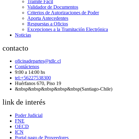
Tramite Fácil
Validador de Documentos
Criterios de Autorizaciones de Poder
Aporta Antecedentes
Respuestas a Oficios
Excepciones a la Tramitación Electrónica
Noticias
contacto
oficinadepartes@tdlc.cl
Contáctenos
9:00 a 14:00 hs
tel:+56227538300
Huérfanos 670, Piso 19
&nbsp&nbsp&nbsp&nbsp&nbsp(Santiago-Chile)
link de interés
Poder Judicial
FNE
OECD
ICN
Portal pago de Proveedores