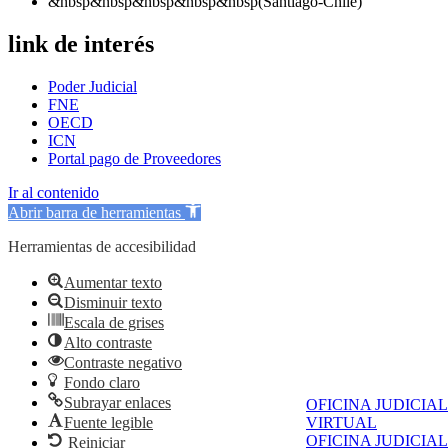
&nbsp&nbsp&nbsp&nbsp&nbsp(Santiago-Chile)
link de interés
Poder Judicial
FNE
OECD
ICN
Portal pago de Proveedores
Ir al contenido
Abrir barra de herramientas
Herramientas de accesibilidad
Aumentar texto
Disminuir texto
Escala de grises
Alto contraste
Contraste negativo
Fondo claro
Subrayar enlaces
OFICINA JUDICIAL
Fuente legible
VIRTUAL
OFICINA JUDICIAL
Reiniciar