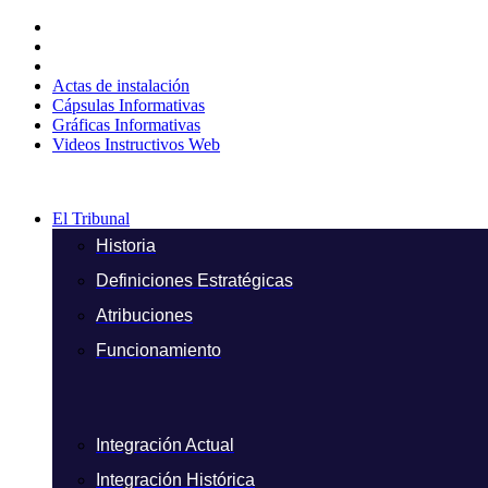
Ir
al
contenido
Actas de instalación
Cápsulas Informativas
Gráficas Informativas
Videos Instructivos Web
El Tribunal
Historia
Definiciones Estratégicas
Atribuciones
Funcionamiento
Integración Actual
Integración Histórica