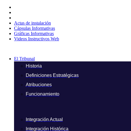
Ir
al
contenido
Actas de instalación
Cápsulas Informativas
Gráficas Informativas
Videos Instructivos Web
El Tribunal
Historia
Definiciones Estratégicas
Atribuciones
Funcionamiento
Integración Actual
Integración Histórica