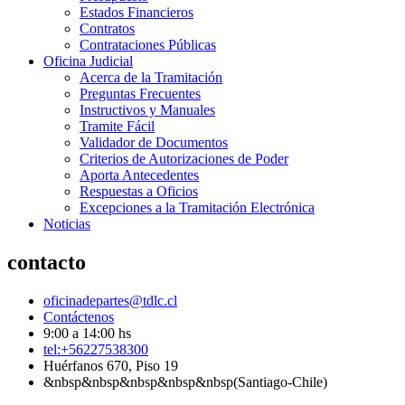
Estados Financieros
Contratos
Contrataciones Públicas
Oficina Judicial
Acerca de la Tramitación
Preguntas Frecuentes
Instructivos y Manuales
Tramite Fácil
Validador de Documentos
Criterios de Autorizaciones de Poder
Aporta Antecedentes
Respuestas a Oficios
Excepciones a la Tramitación Electrónica
Noticias
contacto
oficinadepartes@tdlc.cl
Contáctenos
9:00 a 14:00 hs
tel:+56227538300
Huérfanos 670, Piso 19
&nbsp&nbsp&nbsp&nbsp&nbsp(Santiago-Chile)