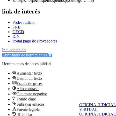
&nbsp&nbsp&nbsp&nbsp&nbsp(Santiago-Chile)
link de interés
Poder Judicial
FNE
OECD
ICN
Portal pago de Proveedores
Ir al contenido
Abrir barra de herramientas
Herramientas de accesibilidad
Aumentar texto
Disminuir texto
Escala de grises
Alto contraste
Contraste negativo
Fondo claro
Subrayar enlaces
OFICINA JUDICIAL
Fuente legible
VIRTUAL
OFICINA JUDICIAL
Reiniciar