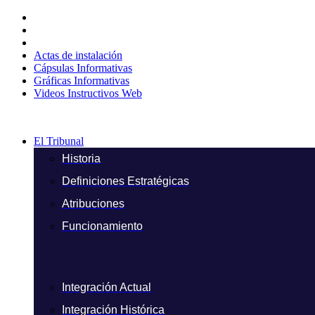
Ir
al
contenido
Actas de instalación
Cápsulas Informativas
Gráficas Informativas
Videos Instructivos Web
El Tribunal
Historia
Definiciones Estratégicas
Atribuciones
Funcionamiento
Integración Actual
Integración Histórica