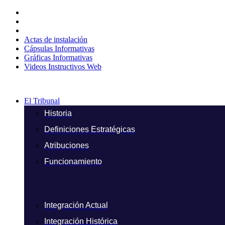
Ir
al
contenido
Actas de instalación
Cápsulas Informativas
Gráficas Informativas
Videos Instructivos Web
El Tribunal
Historia
Definiciones Estratégicas
Atribuciones
Funcionamiento
Integración Actual
Integración Histórica