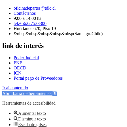
oficinadepartes@tdlc.cl
Contáctenos
9:00 a 14:00 hs
tel:+56227538300
Huérfanos 670, Piso 19
&nbsp&nbsp&nbsp&nbsp&nbsp(Santiago-Chile)
link de interés
Poder Judicial
FNE
OECD
ICN
Portal pago de Proveedores
Ir al contenido
Abrir barra de herramientas
Herramientas de accesibilidad
Aumentar texto
Disminuir texto
Escala de grises