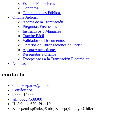
Estados Financieros
Contratos
Contrataciones Públicas
Oficina Judicial
Acerca de la Tramitación
Preguntas Frecuentes
Instructivos y Manuales
Tramite Fácil
Validador de Documentos
Criterios de Autorizaciones de Poder
Aporta Antecedentes
Respuestas a Oficios
Excepciones a la Tramitación Electrónica
Noticias
contacto
oficinadepartes@tdlc.cl
Contáctenos
9:00 a 14:00 hs
tel:+56227538300
Huérfanos 670, Piso 19
&nbsp&nbsp&nbsp&nbsp&nbsp(Santiago-Chile)