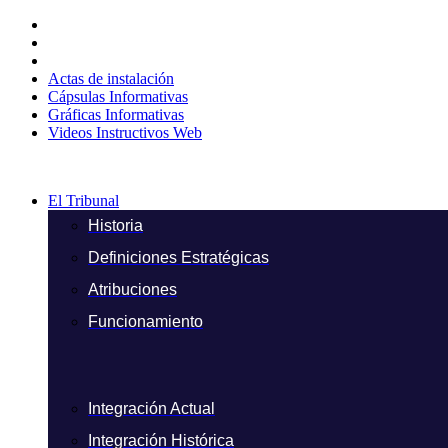
Ir
al
contenido
Actas de instalación
Cápsulas Informativas
Gráficas Informativas
Videos Instructivos Web
El Tribunal
Historia
Definiciones Estratégicas
Atribuciones
Funcionamiento
Integración Actual
Integración Histórica