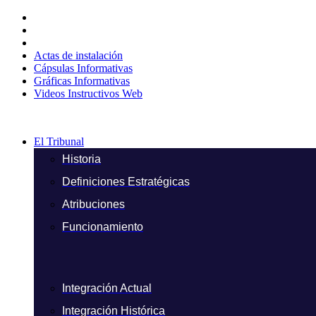
Ir
al
contenido
Actas de instalación
Cápsulas Informativas
Gráficas Informativas
Videos Instructivos Web
El Tribunal
Historia
Definiciones Estratégicas
Atribuciones
Funcionamiento
Integración Actual
Integración Histórica