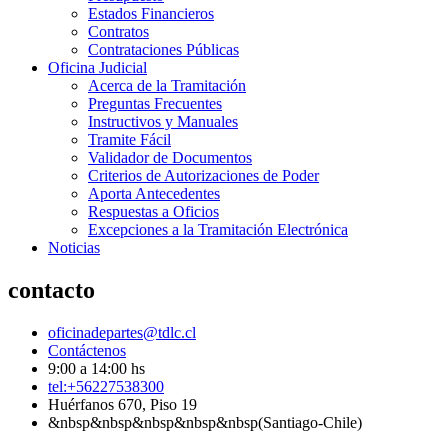
Estados Financieros
Contratos
Contrataciones Públicas
Oficina Judicial
Acerca de la Tramitación
Preguntas Frecuentes
Instructivos y Manuales
Tramite Fácil
Validador de Documentos
Criterios de Autorizaciones de Poder
Aporta Antecedentes
Respuestas a Oficios
Excepciones a la Tramitación Electrónica
Noticias
contacto
oficinadepartes@tdlc.cl
Contáctenos
9:00 a 14:00 hs
tel:+56227538300
Huérfanos 670, Piso 19
&nbsp&nbsp&nbsp&nbsp&nbsp(Santiago-Chile)