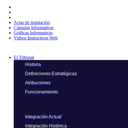
Ir
al
contenido
Actas de instalación
Cápsulas Informativas
Gráficas Informativas
Videos Instructivos Web
El Tribunal
Historia
Definiciones Estratégicas
Atribuciones
Funcionamiento
Integración Actual
Integración Histórica