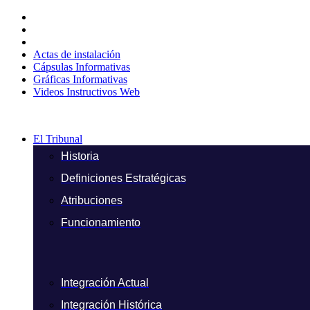
Ir
al
contenido
Actas de instalación
Cápsulas Informativas
Gráficas Informativas
Videos Instructivos Web
El Tribunal
Historia
Definiciones Estratégicas
Atribuciones
Funcionamiento
Integración Actual
Integración Histórica