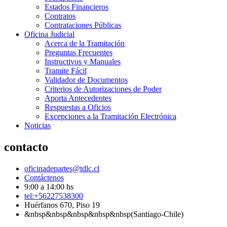
Estados Financieros
Contratos
Contrataciones Públicas
Oficina Judicial
Acerca de la Tramitación
Preguntas Frecuentes
Instructivos y Manuales
Tramite Fácil
Validador de Documentos
Criterios de Autorizaciones de Poder
Aporta Antecedentes
Respuestas a Oficios
Excepciones a la Tramitación Electrónica
Noticias
contacto
oficinadepartes@tdlc.cl
Contáctenos
9:00 a 14:00 hs
tel:+56227538300
Huérfanos 670, Piso 19
&nbsp&nbsp&nbsp&nbsp&nbsp(Santiago-Chile)