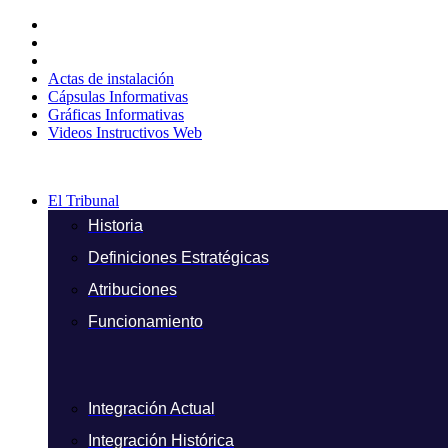
Ir
al
contenido
Actas de instalación
Cápsulas Informativas
Gráficas Informativas
Videos Instructivos Web
El Tribunal
Historia
Definiciones Estratégicas
Atribuciones
Funcionamiento
Integración Actual
Integración Histórica