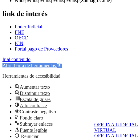
&nbsp&nbsp&nbsp&nbsp&nbsp(Santiago-Chile)
link de interés
Poder Judicial
FNE
OECD
ICN
Portal pago de Proveedores
Ir al contenido
Abrir barra de herramientas
Herramientas de accesibilidad
Aumentar texto
Disminuir texto
Escala de grises
Alto contraste
Contraste negativo
Fondo claro
Subrayar enlaces
OFICINA JUDICIAL
Fuente legible
VIRTUAL
OFICINA JUDICIAL
Reiniciar