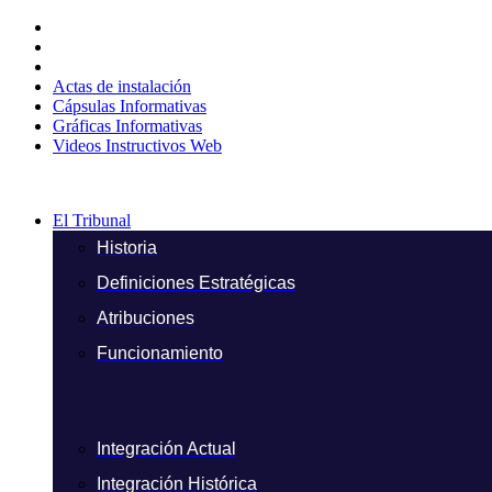
Ir
al
contenido
Actas de instalación
Cápsulas Informativas
Gráficas Informativas
Videos Instructivos Web
El Tribunal
Historia
Definiciones Estratégicas
Atribuciones
Funcionamiento
Integración Actual
Integración Histórica