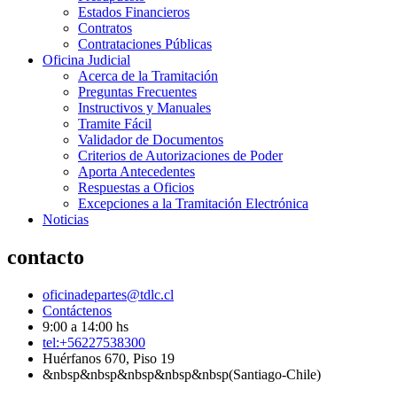
Estados Financieros
Contratos
Contrataciones Públicas
Oficina Judicial
Acerca de la Tramitación
Preguntas Frecuentes
Instructivos y Manuales
Tramite Fácil
Validador de Documentos
Criterios de Autorizaciones de Poder
Aporta Antecedentes
Respuestas a Oficios
Excepciones a la Tramitación Electrónica
Noticias
contacto
oficinadepartes@tdlc.cl
Contáctenos
9:00 a 14:00 hs
tel:+56227538300
Huérfanos 670, Piso 19
&nbsp&nbsp&nbsp&nbsp&nbsp(Santiago-Chile)