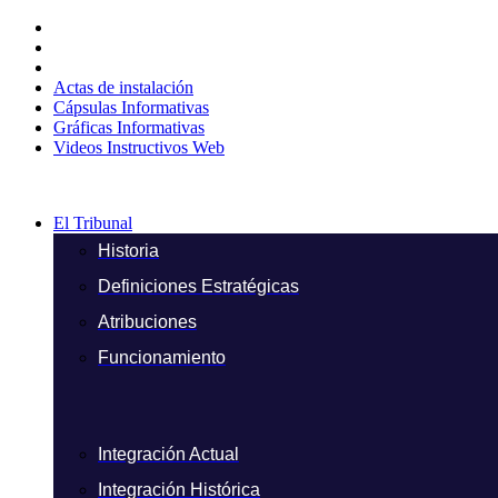
Ir
al
contenido
Actas de instalación
Cápsulas Informativas
Gráficas Informativas
Videos Instructivos Web
El Tribunal
Historia
Definiciones Estratégicas
Atribuciones
Funcionamiento
Integración Actual
Integración Histórica