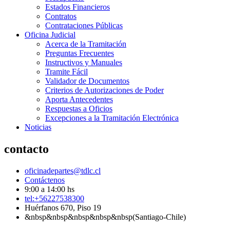
Estados Financieros
Contratos
Contrataciones Públicas
Oficina Judicial
Acerca de la Tramitación
Preguntas Frecuentes
Instructivos y Manuales
Tramite Fácil
Validador de Documentos
Criterios de Autorizaciones de Poder
Aporta Antecedentes
Respuestas a Oficios
Excepciones a la Tramitación Electrónica
Noticias
contacto
oficinadepartes@tdlc.cl
Contáctenos
9:00 a 14:00 hs
tel:+56227538300
Huérfanos 670, Piso 19
&nbsp&nbsp&nbsp&nbsp&nbsp(Santiago-Chile)