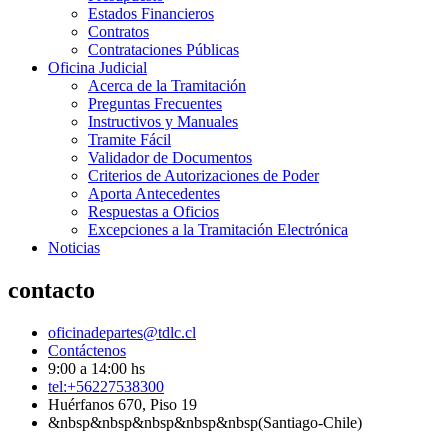
Estados Financieros
Contratos
Contrataciones Públicas
Oficina Judicial
Acerca de la Tramitación
Preguntas Frecuentes
Instructivos y Manuales
Tramite Fácil
Validador de Documentos
Criterios de Autorizaciones de Poder
Aporta Antecedentes
Respuestas a Oficios
Excepciones a la Tramitación Electrónica
Noticias
contacto
oficinadepartes@tdlc.cl
Contáctenos
9:00 a 14:00 hs
tel:+56227538300
Huérfanos 670, Piso 19
&nbsp&nbsp&nbsp&nbsp&nbsp(Santiago-Chile)