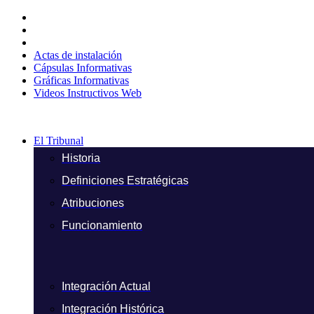
Ir
al
contenido
Actas de instalación
Cápsulas Informativas
Gráficas Informativas
Videos Instructivos Web
El Tribunal
Historia
Definiciones Estratégicas
Atribuciones
Funcionamiento
Integración Actual
Integración Histórica