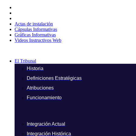
Ir
al
contenido
Actas de instalación
Cápsulas Informativas
Gráficas Informativas
Videos Instructivos Web
El Tribunal
Historia
Definiciones Estratégicas
Atribuciones
Funcionamiento
Integración Actual
Integración Histórica