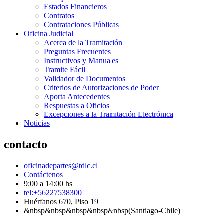
Estados Financieros
Contratos
Contrataciones Públicas
Oficina Judicial
Acerca de la Tramitación
Preguntas Frecuentes
Instructivos y Manuales
Tramite Fácil
Validador de Documentos
Criterios de Autorizaciones de Poder
Aporta Antecedentes
Respuestas a Oficios
Excepciones a la Tramitación Electrónica
Noticias
contacto
oficinadepartes@tdlc.cl
Contáctenos
9:00 a 14:00 hs
tel:+56227538300
Huérfanos 670, Piso 19
&nbsp&nbsp&nbsp&nbsp&nbsp(Santiago-Chile)